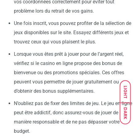
vos coordonnées correctement pour éviter tout
problème lors du retrait de vos gains.
Une fois inscrit, vous pouvez profiter de la sélection de
jeux disponibles sur le site. Essayez différents jeux et
trouvez ceux qui vous plaisent le plus.
Lorsque vous êtes prêt à jouer pour de l’argent réel,
vérifiez si le casino en ligne propose des bonus de
bienvenue ou des promotions spéciales. Ces offres
peuvent vous permettre de jouer gratuitement ou
LIGHT
d’obtenir des bonus supplémentaires.
N’oubliez pas de fixer des limites de jeu. Le jeu en ligne
DARK
peut être addictif, donc assurez-vous de jouer de
manière responsable et de ne pas dépasser votre
budget.