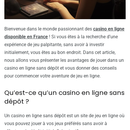
Bienvenue dans le monde passionnant des
casino en ligne
disponible en France
! Si vous êtes à la recherche d’une
expérience de jeu palpitante, sans avoir à investir
initialement, vous êtes au bon endroit. Dans cet article,
nous allons vous présenter les avantages de jouer dans un
casino en ligne sans dépôt et vous donner des conseils
pour commencer votre aventure de jeu en ligne.
Qu’est-ce qu’un casino en ligne sans
dépôt ?
Un casino en ligne sans dépôt est un site de jeu en ligne où
vous pouvez jouer à vos jeux préférés sans avoir à