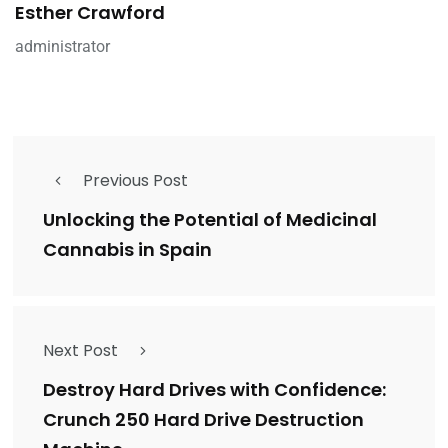
Esther Crawford
administrator
Previous Post
Unlocking the Potential of Medicinal
Cannabis in Spain
Next Post
Destroy Hard Drives with Confidence:
Crunch 250 Hard Drive Destruction