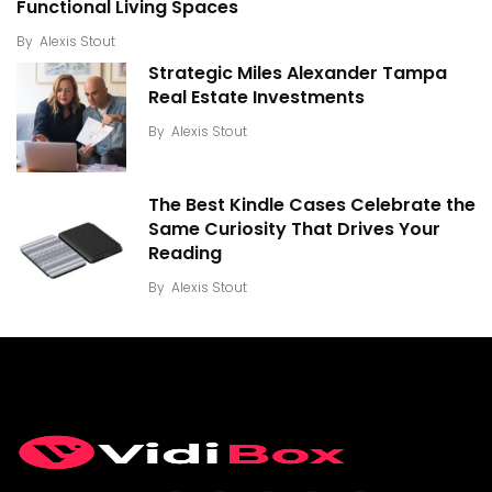
Functional Living Spaces
By
Alexis Stout
Strategic Miles Alexander Tampa
Real Estate Investments
By
Alexis Stout
The Best Kindle Cases Celebrate the
Same Curiosity That Drives Your
Reading
By
Alexis Stout