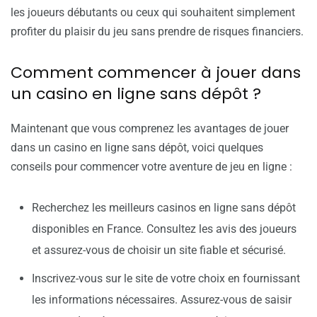
les joueurs débutants ou ceux qui souhaitent simplement
profiter du plaisir du jeu sans prendre de risques financiers.
Comment commencer à jouer dans
un casino en ligne sans dépôt ?
Maintenant que vous comprenez les avantages de jouer
dans un casino en ligne sans dépôt, voici quelques
conseils pour commencer votre aventure de jeu en ligne :
Recherchez les meilleurs casinos en ligne sans dépôt
disponibles en France. Consultez les avis des joueurs
et assurez-vous de choisir un site fiable et sécurisé.
Inscrivez-vous sur le site de votre choix en fournissant
les informations nécessaires. Assurez-vous de saisir