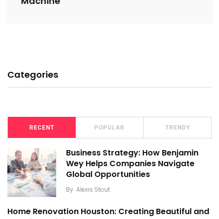
Machine
Categories
RECENT
POPULAR
TRENDY
Business Strategy: How Benjamin
Wey Helps Companies Navigate
Global Opportunities
By
Alexis Stout
Home Renovation Houston: Creating Beautiful and