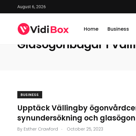
August 6, 2026
VidiBox
/
News
/
Glasögonbågar i Vällingby
Home
Business
Glasögonbågar i Väll
BUSINESS
Upptäck Vällingby ögonvårdcent
synundersökning och glasögon
.
By
Esther Crawford
October 25, 2023