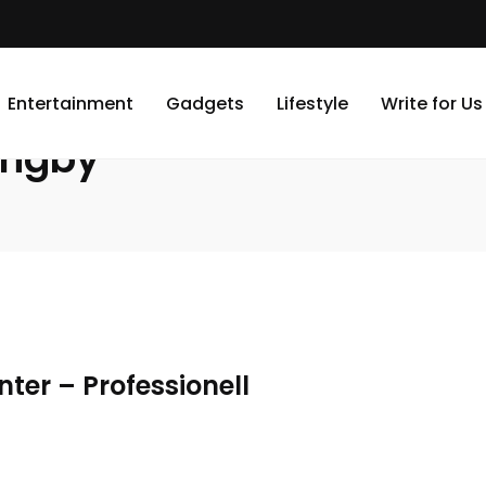
Entertainment
Gadgets
Lifestyle
Write for Us
ingby
er – Professionell