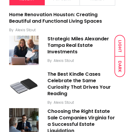
Home Renovation Houston: Creating
Beautiful and Functional Living Spaces
By
Alexis Stout
Strategic Miles Alexander
LIGHT
Tampa Real Estate
Investments
By
Alexis Stout
DARK
The Best Kindle Cases
Celebrate the Same
Curiosity That Drives Your
Reading
By
Alexis Stout
Choosing the Right Estate
Sale Companies Virginia for
a Successful Estate
Liquidation