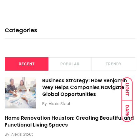
Categories
RECENT
POPULAR
TRENDY
Business Strategy: How Benjamin
LIGHT
Wey Helps Companies Navigate
Global Opportunities
By
Alexis Stout
DARK
Home Renovation Houston: Creating Beautiful and
Functional Living Spaces
By
Alexis Stout